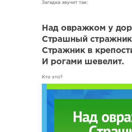
Загадка звучит так:
Над овражком у до
Страшный стражник 
Стражник в крепости
И рогами шевелит.
Кто это?