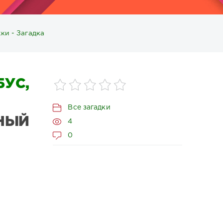
ки - Загадка
УС,
Все загадки
НЫЙ
4
0