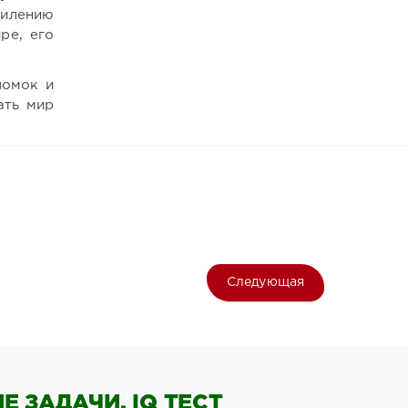
силению
ре, его
ломок и
ать мир
Следующая
 ЗАДАЧИ, IQ ТЕСТ