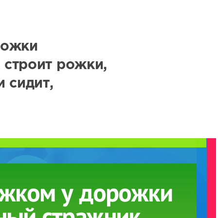
рожки
строит рожки,
 сидит,