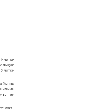
 Улитки
кальную
 Улитки
 обычно
гнилыми
мы, так
учения.