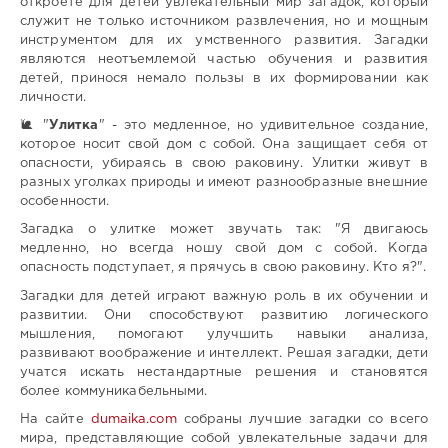
откроете для детей увлекательный мир загадок, который
служит не только источником развлечения, но и мощным
инструментом для их умственного развития. Загадки
являются неотъемлемой частью обучения и развития
детей, принося немало пользы в их формировании как
личности.
🐌 "
Улитка
" - это медленное, но удивительное создание,
которое носит свой дом с собой. Она защищает себя от
опасности, убираясь в свою раковину. Улитки живут в
разных уголках природы и имеют разнообразные внешние
особенности.
Загадка о улитке может звучать так: "Я двигаюсь
медленно, но всегда ношу свой дом с собой. Когда
опасность подступает, я прячусь в свою раковину. Кто я?".
Загадки для детей играют важную роль в их обучении и
развитии. Они способствуют развитию логического
мышления, помогают улучшить навыки анализа,
развивают воображение и интеллект. Решая загадки, дети
учатся искать нестандартные решения и становятся
более коммуникабельными.
На сайте
dumaika.com
собраны лучшие загадки со всего
мира, представляющие собой увлекательные задачи для