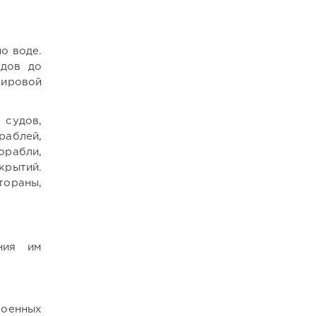
о воде.
удов до
ировой
судов,
раблей,
орабли,
крытий.
тораны,
ния им
.
оенных