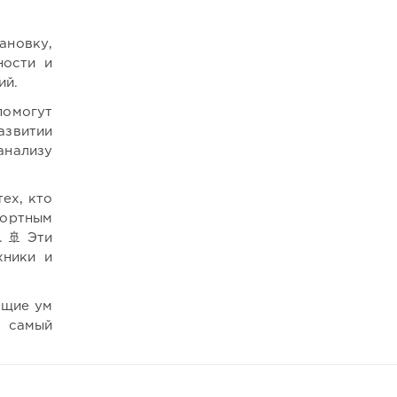
ановку,
ности и
ий.
помогут
азвитии
нализу
ех, кто
портным
 🚢 Эти
хники и
ющие ум
о самый