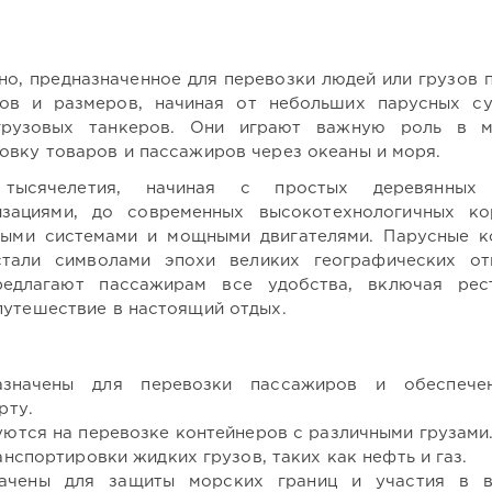
о, предназначенное для перевозки людей или грузов п
ов и размеров, начиная от небольших парусных с
грузовых танкеров. Они играют важную роль в м
овку товаров и пассажиров через океаны и моря.
 тысячелетия, начиная с простых деревянных 
изациями, до современных высокотехнологичных ко
ыми системами и мощными двигателями. Парусные к
стали символами эпохи великих географических от
едлагают пассажирам все удобства, включая рес
путешествие в настоящий отдых.
начены для перевозки пассажиров и обеспече
рту.
ются на перевозке контейнеров с различными грузами
нспортировки жидких грузов, таких как нефть и газ.
чены для защиты морских границ и участия в в