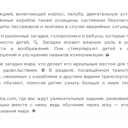
цией, включающей корпус, палубу, двигательную уст
менные корабли также оснащены системами безопас
иты пассажиров и экипажа в случае аварийных ситуац
ти различные загадки, головоломки и ребусы, которые 
бности детей. 🔍 Загадки играют важную роль в р
ости и воображения. Они стимулируют детей к а
ешений и улучшению навыков коммуникации. 🧩
 загадки мира, что делает его идеальным местом для т
 удовольствием. 🌐 В разделе, посвящённом транс
, связанные с кораблями и другими видами транспорта.
и обучают, помогая детям узнать больше о мире те
ika.com, где вас ждут увлекательные задания, развива
выки вместе с нами, ведь обучение через игру — эт
знания мира. 🌟