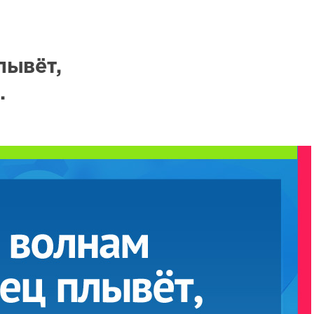
лывёт,
.