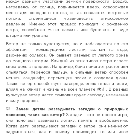
между разными участками земной поверхности. Воздух,
нагреваясь от солнца, поднимается вверх, освобождая
место для холодного потока, и так создаются ветровые
потоки, стремящиеся уравновесить атмосферное
давление. Именно этот процесс приводит к рождению
ветра, способного мягко ласкать или бушевать в виде
шторма или урагана.
Ветер не только чувствуется, но и наблюдается по его
эффектам – колышущимся листьям, волнам на воде,
движению облаков. Он бывает разным: от лёгкого бриза
до мощного шторма. Каждый из этих типов ветра играет
свою роль в природе. Например, бриз помогает растениям
опыляться, перенося пыльцу, а сильный ветер способен
менять ландшафт, перемещая пески и создавая дюны.
Также ветер способствует распределению тепла и влаги,
влияя на климат и жизнь на всей планете 🌍💧. В разных
культурах ветер часто символизирует свободу, изменения
и силу природы.
💡
Зачем детям разгадывать загадки о природных
явлениях, таких как ветер?
Загадки – это не просто игра,
они помогают развивать логику, память и воображение.
Когда дети разгадывают загадки о ветре, они начинают
задумываться, как и почему происходит то или иное