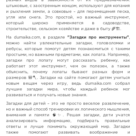
разных видов в зависимости от их предназначения:
штыковые, с заостренным концом, используют для копания
и рыхления земли, а совковые – для перемещения песка,
угля или снега. Это простой, но важный инструмент,
который широко применяется в садоводстве,
строительстве, сельском хозяйстве и даже в быту 🌾🏗️.
На dumaika.com, в разделе
"Загадки про инструменты"
,
можно найти увлекательные загадки, головоломки и
ребусы, которые помогут детям познакомиться с такими
простыми, но важными предметами, как лопата. Например,
загадки про лопату могут рассказать ребенку, как
работает этот инструмент, чем он полезен, а также
объяснить, почему лопаты бывают разных форм и
размеров 🎒🪓. Загадки на сайте помогают детям учиться
новым вещам через игру, ведь dumaika.com собрал
лучшие загадки мира, чтобы каждый ребенок мог
развиваться и получать новые знания.
Загадки для детей – это не просто веселое развлечение,
но и важный способ тренировки их логического мышления,
внимания и памяти 🧠✨. Решая загадки, дети учатся
анализировать информацию, подбирать правильные
ответы и лучше понимать окружающий мир. Загадки
также помогают развивать воображение и