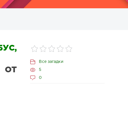
УС,
Все загадки
 ОТ
5
0