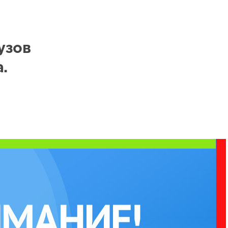
узов
.