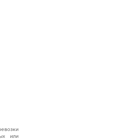
ревозки
ных или