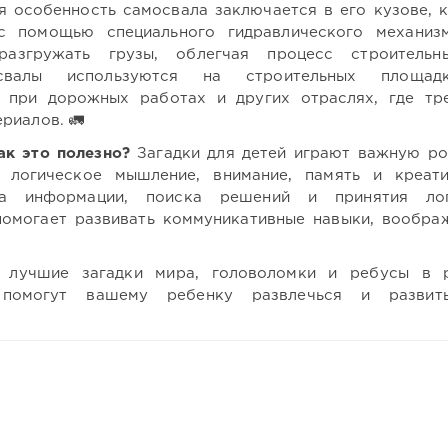
 особенность самосвала заключается в его кузове, 
с помощью специального гидравлического механиз
азгружать грузы, облегчая процесс строительн
освалы используются на строительных площад
 при дорожных работах и других отраслях, где тр
риалов. 🚛
ак это полезно?
Загадки для детей играют важную ро
 логическое мышление, внимание, память и креати
за информации, поиска решений и принятия лог
омогает развивать коммуникативные навыки, вообра
лучшие загадки мира, головоломки и ребусы в р
 помогут вашему ребенку развлечься и развит