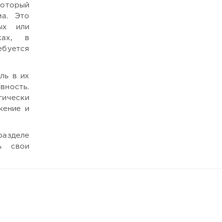
который
ма. Это
ых или
ках, в
ебуется
ль в их
вность.
ически
жение и
азделе
ь свои