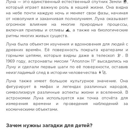
Луна — это единственный естественный спутник Земли 🌍,
который играет важную роль в нашей жизни. Она видна
на небе почти каждую ночь и меняет свои фазы, начиная
от новолуния и заканчивая полнолунием. Луна оказывает
огромное влияние на многие природные процессы,
включая приливы и отливы 🌊, а также на биологические
ритмы многих живых существ.
Луна была объектом изучения и вдохновения для людей с
древних времён. Её поверхность покрыта кратерами и
горными цепями, которые видны даже в телескоп 🔭. В
1969 году, астронавты миссии "Аполлон 11" высадились на
Луну и сделали первые шаги по её поверхности, оставив
неизгладимый след в истории человечества 👩‍🚀.
Луна также имеет большое культурное значение. Она
фигурирует в мифах и легендах различных народов,
символизируя различные аспекты жизни и вселенной. В
астрономии Луна используется как точка отсчёта для
измерения времени и проведения наблюдений за
космическими объектами.
Зачем нужны загадки для детей?