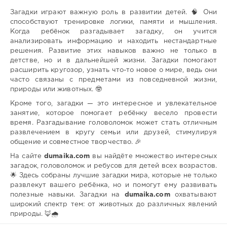
Загадки играют важную роль в развитии детей. 🧠 Они
способствуют тренировке логики, памяти и мышления.
Когда ребёнок разгадывает загадку, он учится
анализировать информацию и находить нестандартные
решения. Развитие этих навыков важно не только в
детстве, но и в дальнейшей жизни. Загадки помогают
расширить кругозор, узнать что-то новое о мире, ведь они
часто связаны с предметами из повседневной жизни,
природы или животных. 🤓
Кроме того, загадки — это интересное и увлекательное
занятие, которое помогает ребёнку весело провести
время. Разгадывание головоломок может стать отличным
развлечением в кругу семьи или друзей, стимулируя
общение и совместное творчество. 🎉
На сайте
dumaika.com
вы найдёте множество интересных
загадок, головоломок и ребусов для детей всех возрастов.
🌟 Здесь собраны лучшие загадки мира, которые не только
развлекут вашего ребёнка, но и помогут ему развивать
полезные навыки. Загадки на
dumaika.com
охватывают
широкий спектр тем: от животных до различных явлений
природы. 🦊🌧️