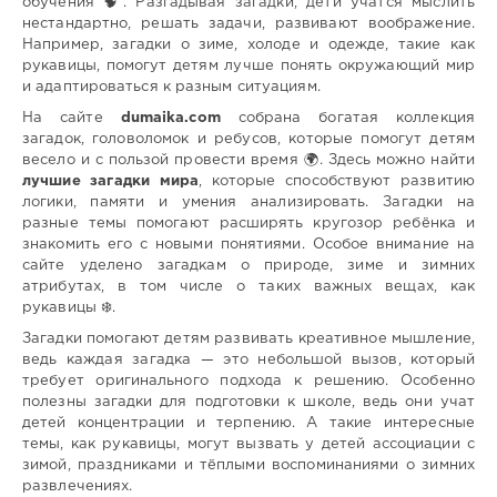
обучения 🧠. Разгадывая загадки, дети учатся мыслить
нестандартно, решать задачи, развивают воображение.
Например, загадки о зиме, холоде и одежде, такие как
рукавицы, помогут детям лучше понять окружающий мир
и адаптироваться к разным ситуациям.
На сайте
dumaika.com
собрана богатая коллекция
загадок, головоломок и ребусов, которые помогут детям
весело и с пользой провести время 🌍. Здесь можно найти
лучшие загадки мира
, которые способствуют развитию
логики, памяти и умения анализировать. Загадки на
разные темы помогают расширять кругозор ребёнка и
знакомить его с новыми понятиями. Особое внимание на
сайте уделено загадкам о природе, зиме и зимних
атрибутах, в том числе о таких важных вещах, как
рукавицы ❄️.
Загадки помогают детям развивать креативное мышление,
ведь каждая загадка — это небольшой вызов, который
требует оригинального подхода к решению. Особенно
полезны загадки для подготовки к школе, ведь они учат
детей концентрации и терпению. А такие интересные
темы, как рукавицы, могут вызвать у детей ассоциации с
зимой, праздниками и тёплыми воспоминаниями о зимних
развлечениях.