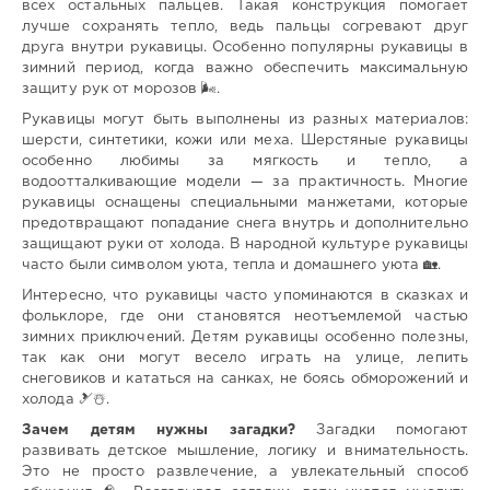
всех остальных пальцев. Такая конструкция помогает
лучше сохранять тепло, ведь пальцы согревают друг
друга внутри рукавицы. Особенно популярны рукавицы в
зимний период, когда важно обеспечить максимальную
защиту рук от морозов 🌬️.
Рукавицы могут быть выполнены из разных материалов:
шерсти, синтетики, кожи или меха. Шерстяные рукавицы
особенно любимы за мягкость и тепло, а
водоотталкивающие модели — за практичность. Многие
рукавицы оснащены специальными манжетами, которые
предотвращают попадание снега внутрь и дополнительно
защищают руки от холода. В народной культуре рукавицы
часто были символом уюта, тепла и домашнего уюта 🏡.
Интересно, что рукавицы часто упоминаются в сказках и
фольклоре, где они становятся неотъемлемой частью
зимних приключений. Детям рукавицы особенно полезны,
так как они могут весело играть на улице, лепить
снеговиков и кататься на санках, не боясь обморожений и
холода 🎿☃️.
Зачем детям нужны загадки?
Загадки помогают
развивать детское мышление, логику и внимательность.
Это не просто развлечение, а увлекательный способ