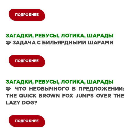
0
ПОДРОБНЕЕ
Загадки
на
ЗАГАДКИ, РЕБУСЫ, ЛОГИКА, ШАРАДЫ
логику
🧩 ЗАДАЧА С БИЛЬЯРДНЫМИ ШАРАМИ
29
0
ПОДРОБНЕЕ
Загадки
на
ЗАГАДКИ, РЕБУСЫ, ЛОГИКА, ШАРАДЫ
логику
🧩 ЧТО НЕОБЫЧНОГО В ПРЕДЛОЖЕНИИ:
106
THE QUICK BROWN FOX JUMPS OVER THE
0
LAZY DOG?
ПОДРОБНЕЕ