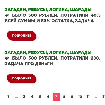
Загадки
на
ЗАГАДКИ, РЕБУСЫ, ЛОГИКА, ШАРАДЫ
логику
🧩 БЫЛО 500 РУБЛЕЙ, ПОТРАТИЛИ 40%
18
ВСЕЙ СУММЫ И 50% ОСТАТКА, ЗАДАЧА
0
ПОДРОБНЕЕ
Загадки
на
ЗАГАДКИ, РЕБУСЫ, ЛОГИКА, ШАРАДЫ
логику
🧩 БЫЛО 500 РУБЛЕЙ, ПОТРАТИЛИ 200,
30
ЗАДАЧА ПРО ДЕНЬГИ
0
ПОДРОБНЕЕ
Загадки
на
логику
1
...
3
4
5
6
7
8
9
10
11
...
3
154