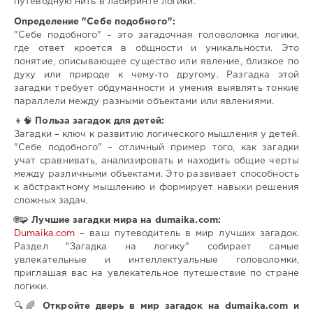
путеводную нить в лабиринте логики.
Определение "Себе подобного":
"Себе подобного" – это загадочная головоломка логики,
где ответ кроется в общности и уникальности. Это
понятие, описывающее существо или явление, близкое по
духу или природе к чему-то другому. Разгадка этой
загадки требует обдуманности и умения выявлять тонкие
параллели между разными объектами или явлениями.
👦🧠
Польза загадок для детей:
Загадки – ключ к развитию логического мышления у детей.
"Себе подобного" – отличный пример того, как загадки
учат сравнивать, анализировать и находить общие черты
между различными объектами. Это развивает способность
к абстрактному мышлению и формирует навыки решения
сложных задач.
🌐🧩
Лучшие загадки мира на dumaika.com:
Dumaika.com
– ваш путеводитель в мир лучших загадок.
Раздел "Загадка на логику" собирает самые
увлекательные и интеллектуальные головоломки,
приглашая вас на увлекательное путешествие по стране
логики.
🔍🌈
Откройте дверь в мир загадок на dumaika.com и