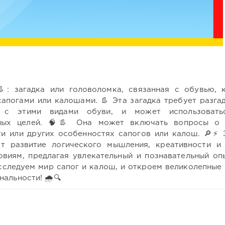
: загадка или головоломка, связанная с обувью, 
сапогами или калошами. 👢 Эта загадка требует разга
о с этими видами обуви, и может использовать
ьных целей. 🧠👢 Она может включать вопросы о
ти или других особенностях сапогов или калош. 🔎⚡ 
т развитие логического мышления, креативности и
виям, предлагая увлекательный и познавательный опы
исследуем мир сапог и калош, и откроем великолепные 
альности! 🌧️🔍