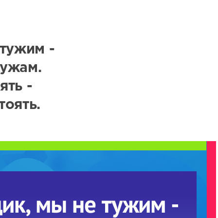
тужим -
лужам.
ять -
тоять.