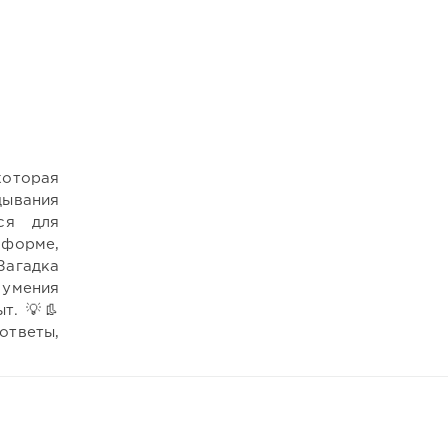
которая
дывания
ся для
 форме,
Загадка
 умения
т. 💡👢
ответы,