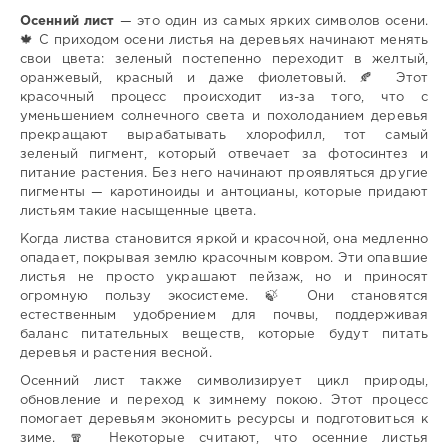
Осенний лист
— это один из самых ярких символов осени.
🍁 С приходом осени листья на деревьях начинают менять
свои цвета: зеленый постепенно переходит в желтый,
оранжевый, красный и даже фиолетовый. 🍂 Этот
красочный процесс происходит из-за того, что с
уменьшением солнечного света и похолоданием деревья
прекращают вырабатывать хлорофилл, тот самый
зеленый пигмент, который отвечает за фотосинтез и
питание растения. Без него начинают проявляться другие
пигменты — каротиноиды и антоцианы, которые придают
листьям такие насыщенные цвета.
Когда листва становится яркой и красочной, она медленно
опадает, покрывая землю красочным ковром. Эти опавшие
листья не просто украшают пейзаж, но и приносят
огромную пользу экосистеме. 🍃 Они становятся
естественным удобрением для почвы, поддерживая
баланс питательных веществ, которые будут питать
деревья и растения весной.
Осенний лист также символизирует цикл природы,
обновление и переход к зимнему покою. Этот процесс
помогает деревьям экономить ресурсы и подготовиться к
зиме. 🧣 Некоторые считают, что осенние листья