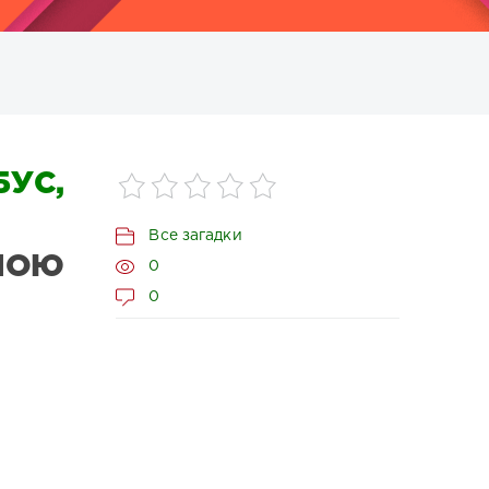
УС,
Все загадки
МОЮ
0
0