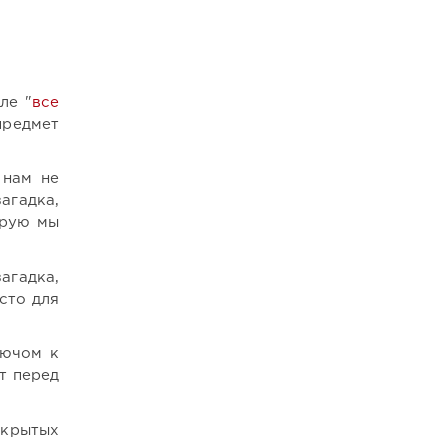
ле "
все
предмет
 нам не
агадка,
орую мы
гадка,
сто для
лючом к
т перед
скрытых