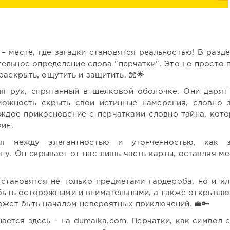
– месте, где загадки становятся реальностью! В разде
ельное определение слова "перчатки". Это не просто 
раскрыть, ощутить и защитить. 🧤🌟
я рук, спрятанный в шелковой оболочке. Они дарят
ожность скрыть свои истинные намерения, словно з
ждое прикосновение с перчатками словно тайна, кот
оин.
 между элегантностью и утонченностью, как за
ну. Он скрывает от нас лишь часть карты, оставляя ме
 становятся не только предметами гардероба, но и к
 быть осторожными и внимательными, а также открываю
ожет быть началом невероятных приключений. 💼🔑
ается здесь – на dumaika.com. Перчатки, как символ 