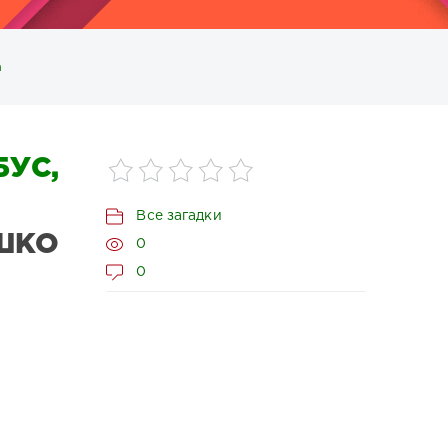
а
УС,
Все загадки
ШКО
0
0