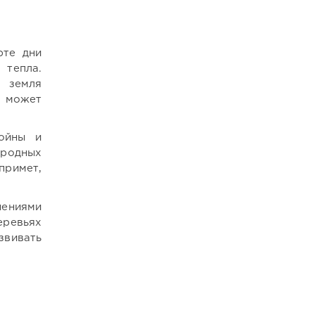
рте дни
 тепла.
 земля
е может
ойны и
ародных
примет,
нениями
еревьях
вивать