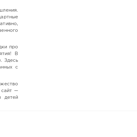
шления.
дартные
ативно,
венного
дки про
ятия! В
. Здесь
анных с
ожество
 сайт —
я детей