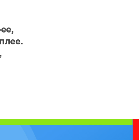
ее,
плее.
,