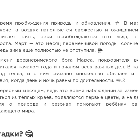
ремя пробуждения природы и обновления. 🌱 В ма
 ярче, а воздух наполняется свежестью и ожиданием
инает таять, реки освобождаются ото льда, а
роста. Март — это месяц переменчивой погоды: солнц
едь зима ещё полностью не отступила. 🌦️
имени древнеримского бога Марса, покровителя в
итался началом года и началом всех важных дел. В н
ход тепла, и с ним связано множество обычаев и 
ия, когда день и ночь равны по длительности. 🌞🌙
тересным месяцем, ведь это время наблюдений за изме
ься из тёплых краёв, появляются первые цветы, а на д
ия о природе и сезонах помогают ребёнку раз
жающего мира.
адки? 🤔