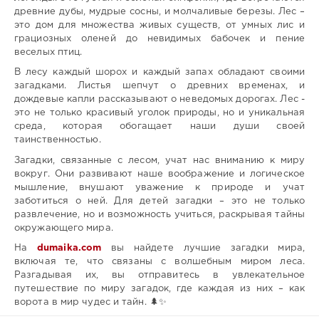
древние дубы, мудрые сосны, и молчаливые березы. Лес –
это дом для множества живых существ, от умных лис и
грациозных оленей до невидимых бабочек и пение
веселых птиц.
В лесу каждый шорох и каждый запах обладают своими
загадками. Листья шепчут о древних временах, и
дождевые капли рассказывают о неведомых дорогах. Лес -
это не только красивый уголок природы, но и уникальная
среда, которая обогащает наши души своей
таинственностью.
Загадки, связанные с лесом, учат нас вниманию к миру
вокруг. Они развивают наше воображение и логическое
мышление, внушают уважение к природе и учат
заботиться о ней. Для детей загадки – это не только
развлечение, но и возможность учиться, раскрывая тайны
окружающего мира.
На
dumaika.com
вы найдете лучшие загадки мира,
включая те, что связаны с волшебным миром леса.
Разгадывая их, вы отправитесь в увлекательное
путешествие по миру загадок, где каждая из них – как
ворота в мир чудес и тайн. 🌲✨