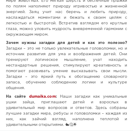
мире животных. Его мягкая шерсть и беспечные прыжки
по полям наполняют природу игривостью и жизненной
энергией. Заяц учит нас беречь и любить природу,
наслаждаться моментами и бежать к своим целям с
легкостью и быстротой. Встретив взглядом его круглые
глаза, можно уловить мудрость вневременной гармонии с
окружающим миром.
Зачем нужны загадки для детей и как это полезно?
Загадки – это не только увлекательные головоломки, но и
источник развития для ума и воображения детей. Они
тренируют логическое мышление, учат находить
нестандартные решения, стимулируют креативность и
помогают развивать умение высказывать свои мысли.
Загадки – это яркий путь к обогащению словарного
запаса, обучению соблюдению логики и культуре
общения.
На сайте
dumaika.com
:
Наши загадки как уникальные
ушки зайца, приглашают детей и взрослых в
удивительный мир вопросов и ответов. Здесь собраны
лучшие загадки мира, ребусы и головоломки – каждая из
них, как зайчий взгляд, наполнена теплотой и
удивительными открытиями. 🐇🤔🌟