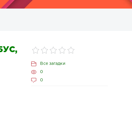
УС,
Все загадки
0
0