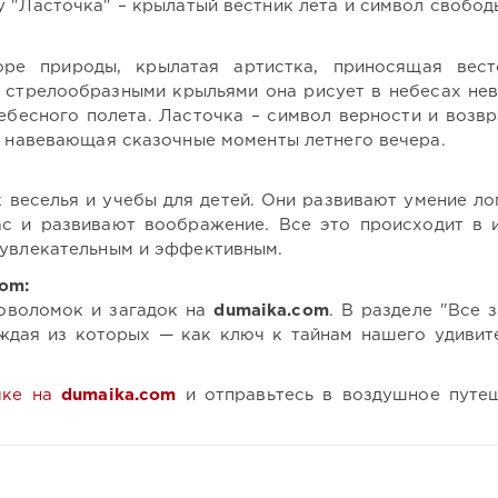
 "Ласточка" – крылатый вестник лета и символ свобод
ре природы, крылатая артистка, приносящая вес
и стрелообразными крыльями она рисует в небесах не
ебесного полета. Ласточка – символ верности и возв
, навевающая сказочные моменты летнего вечера.
к веселья и учебы для детей. Они развивают умение ло
с и развивают воображение. Все это происходит в 
 увлекательным и эффективным.
om:
ловоломок и загадок на
dumaika.com
. В разделе "Все 
аждая из которых — как ключ к тайнам нашего удивит
чке на
dumaika.com
и отправьтесь в воздушное путе