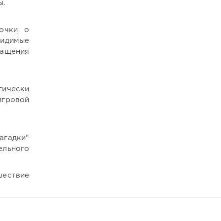
ы.
точки о
видимые
ращения
гически
игровой
загадки"
ельного
шествие