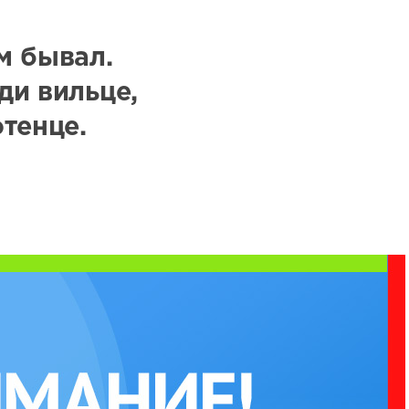
м бывал.
ди вильце,
тенце.