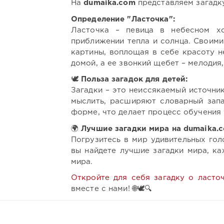
На
dumaika.com
представляем загадку
Определение "Ласточка":
Ласточка – певица в небесном хо
приближении тепла и солнца. Своим
картины, воплощая в себе красоту н
домой, а ее звонкий щебет – мелодия
🕊️
Польза загадок для детей:
Загадки – это неиссякаемый источни
мыслить, расширяют словарный запа
форме, что делает процесс обучения
🌍
Лучшие загадки мира на dumaika.c
Погрузитесь в мир удивительных го
вы найдете лучшие загадки мира, к
мира.
Откройте для себя загадку о ласто
вместе с нами! 🌐🕊️🔍