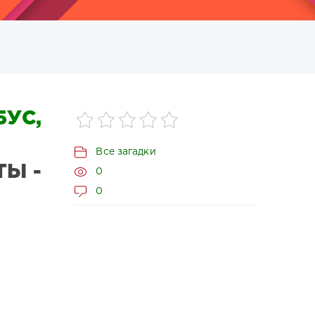
УС,
Все загадки
ТЫ -
0
0