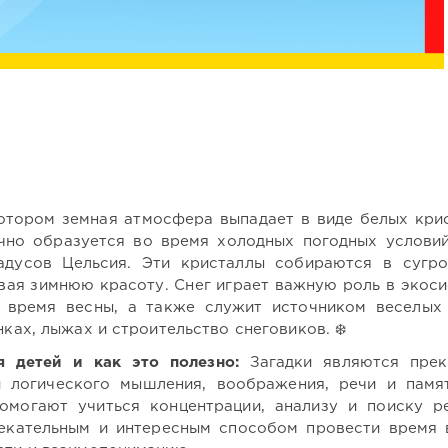
котором земная атмосфера выпадает в виде белых кри
чно образуется во время холодных погодных условий
адусов Цельсия. Эти кристаллы собираются в сугр
вая зимнюю красоту. Снег играет важную роль в экоси
о время весны, а также служит источником веселых
нках, лыжах и строительство снеговиков. ❄️
 детей и как это полезно:
Загадки являются прек
й логического мышления, воображения, речи и памя
омогают учиться концентрации, анализу и поиску р
лекательным и интересным способом провести время 