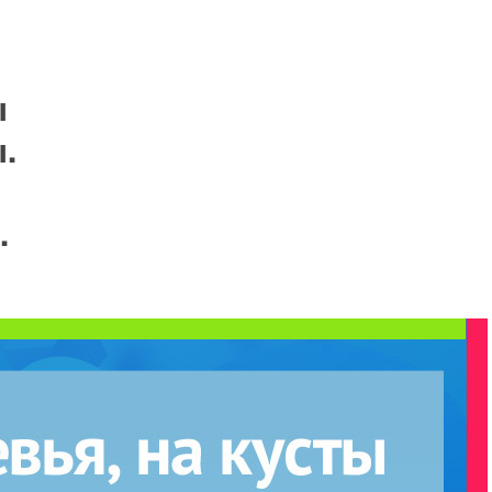
ы
.
.