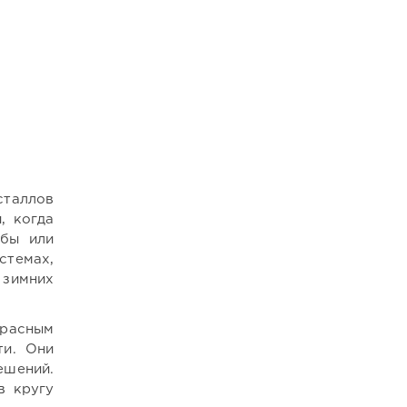
сталлов
, когда
обы или
стемах,
 зимних
расным
ти. Они
ешений.
в кругу