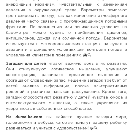
анероидный механизм, чувствительный к изменениям
давления в окружающей среде. Барометры помогают
прогнозировать погоду, так как изменения атмосферного
давления часто связаны с приближающимися погодными
фронтами. По повышению или понижению давления на
барометре можно судить о приближении циклонов,
антициклонов, дождя или солнечной погоды. Барометры
используются в метеорологических станциях, на судах, в
авиации и в домашних условиях для контроля погоды и
управления климатом в помещениях. 🌦️🔍
Загадки для детей
играют важную роль в их развитии.
Они стимулируют логическое мышление, улучшают
концентрацию, развивают креативное мышление и
обогащают словарный запас. Решение загадок требует от
детей анализа информации, поиска альтернативных
решений и развития навыков рассуждения. Кроме того,
загадки способствуют развитию у детей чувства юмора и
интеллектуального мышления, а также укрепляют их
уверенность в собственных способностях.
На
dumaika.com
вы найдете лучшие загадки мира,
головоломки и ребусы, которые помогут вашему ребенку
развиваться и учиться с удовольствием! 🧩🔍