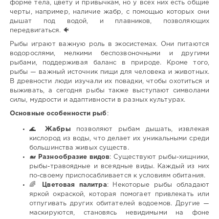
форме тела, цвету и привычкам, но у всех них есть общие
черты, например, наличие жабр, с помощью которых они
дышат под водой, и плавников, позволяющих
передвигаться. 🐠
Рыбы играют важную роль в экосистемах. Они питаются
водорослями, мелкими беспозвоночными и другими
рыбами, поддерживая баланс в природе. Кроме того,
рыбы — важный источник пищи для человека и животных.
В древности люди изучали их повадки, чтобы охотиться и
выживать, а сегодня рыбы также выступают символами
силы, мудрости и адаптивности в разных культурах.
Основные особенности рыб
:
🌊
Жабры
позволяют рыбам дышать, извлекая
кислород из воды, что делает их уникальными среди
большинства живых существ.
🐋
Разнообразие видов
: Существуют рыбы-хищники,
рыбы-травоядные и всеядные виды. Каждый из них
по-своему приспосабливается к условиям обитания.
🌈
Цветовая палитра
: Некоторые рыбы обладают
яркой окраской, которая помогает привлекать или
отпугивать других обитателей водоемов. Другие —
маскируются, становясь невидимыми на фоне