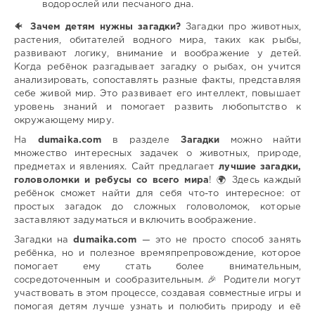
водорослей или песчаного дна.
🐠
Зачем детям нужны загадки?
Загадки про животных,
растения, обитателей водного мира, таких как рыбы,
развивают логику, внимание и воображение у детей.
Когда ребёнок разгадывает загадку о рыбах, он учится
анализировать, сопоставлять разные факты, представляя
себе живой мир. Это развивает его интеллект, повышает
уровень знаний и помогает развить любопытство к
окружающему миру.
На
dumaika.com
в разделе
Загадки
можно найти
множество интересных задачек о животных, природе,
предметах и явлениях. Сайт предлагает
лучшие загадки,
головоломки и ребусы со всего мира
! 🌍 Здесь каждый
ребёнок сможет найти для себя что-то интересное: от
простых загадок до сложных головоломок, которые
заставляют задуматься и включить воображение.
Загадки на
dumaika.com
— это не просто способ занять
ребёнка, но и полезное времяпрепровождение, которое
помогает ему стать более внимательным,
сосредоточенным и сообразительным. 🎉 Родители могут
участвовать в этом процессе, создавая совместные игры и
помогая детям лучше узнать и полюбить природу и её