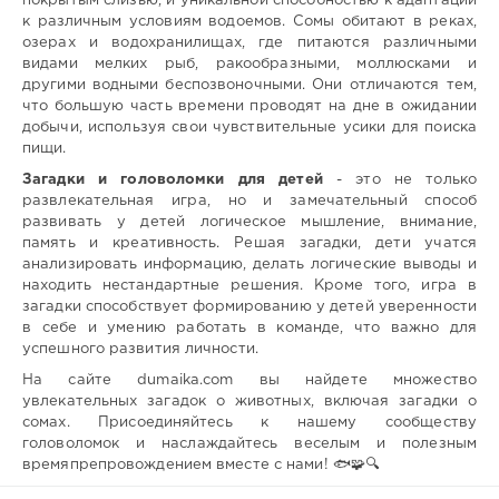
покрытым слизью, и уникальной способностью к адаптации
к различным условиям водоемов. Сомы обитают в реках,
озерах и водохранилищах, где питаются различными
видами мелких рыб, ракообразными, моллюсками и
другими водными беспозвоночными. Они отличаются тем,
что большую часть времени проводят на дне в ожидании
добычи, используя свои чувствительные усики для поиска
пищи.
Загадки и головоломки для детей
- это не только
развлекательная игра, но и замечательный способ
развивать у детей логическое мышление, внимание,
память и креативность. Решая загадки, дети учатся
анализировать информацию, делать логические выводы и
находить нестандартные решения. Кроме того, игра в
загадки способствует формированию у детей уверенности
в себе и умению работать в команде, что важно для
успешного развития личности.
На сайте dumaika.com вы найдете множество
увлекательных загадок о животных, включая загадки о
сомах. Присоединяйтесь к нашему сообществу
головоломок и наслаждайтесь веселым и полезным
времяпрепровождением вместе с нами! 🐟🧩🔍