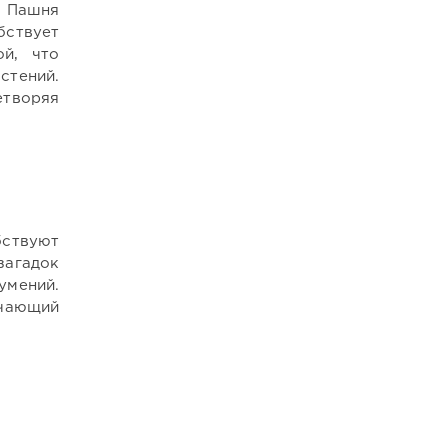
. Пашня
бствует
ой, что
стений.
етворяя
бствуют
загадок
умений.
учающий