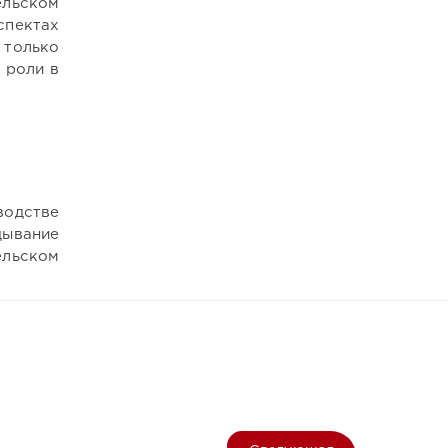
ельском
спектах
 только
 роли в
водстве
дывание
ельском