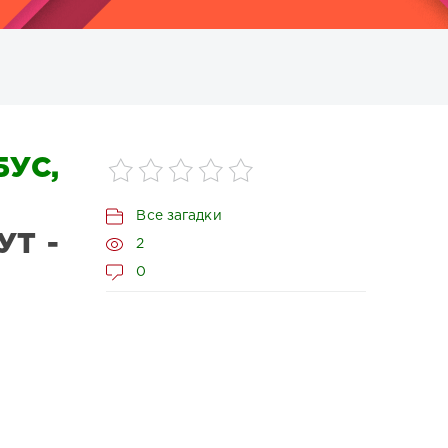
УС,
Все загадки
УТ -
2
0