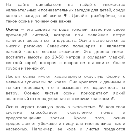
На сайте dumaika.com вы найдёте множество
увлекательных и познавательных загадок для детей, среди
которых загадка об осине 🌳. Давайте разберёмся, что
такое осина и почему она важна.
Осина
— это дерево из рода тополей, известное своей
дрожащей листвой, которая при малейшем ветре
начинает шевелиться и шуршать. Осина встречается во
многих регионах Северного полушария и является
важной частью лесных экосистем. Это дерево может
достигать высоты до 20-30 метров и обладает гладкой,
светлой корой, которая с возрастом становится более
грубой и тёмной 🌿.
Листья осины имеют характерную округлую форму с
мелкими зубчиками по краям. Они крепятся к длинным и
тонким черешкам, что и вызывает их подвижность на
ветру. Осенью листья осины приобретают яркий
золотистый оттенок, украшая лес своими красками 🍂.
Осина играет важную роль в экосистеме. Её корневая
система способствует укреплению почвы и
предотвращению эрозии. Кроме того, осина
предоставляет убежище и пищу для многих животных и
насекомых. Например, её кора и листья поедаются