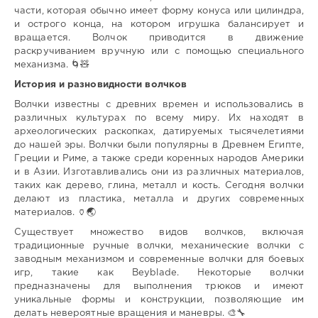
части, которая обычно имеет форму конуса или цилиндра,
и острого конца, на котором игрушка балансирует и
вращается. Волчок приводится в движение
раскручиванием вручную или с помощью специального
механизма. 🌀🧸
История и разновидности волчков
Волчки известны с древних времен и использовались в
различных культурах по всему миру. Их находят в
археологических раскопках, датируемых тысячелетиями
до нашей эры. Волчки были популярны в Древнем Египте,
Греции и Риме, а также среди коренных народов Америки
и в Азии. Изготавливались они из различных материалов,
таких как дерево, глина, металл и кость. Сегодня волчки
делают из пластика, металла и других современных
материалов. 🏺🌏
Существует множество видов волчков, включая
традиционные ручные волчки, механические волчки с
заводным механизмом и современные волчки для боевых
игр, такие как Beyblade. Некоторые волчки
предназначены для выполнения трюков и имеют
уникальные формы и конструкции, позволяющие им
делать невероятные вращения и маневры. 🎨🔧