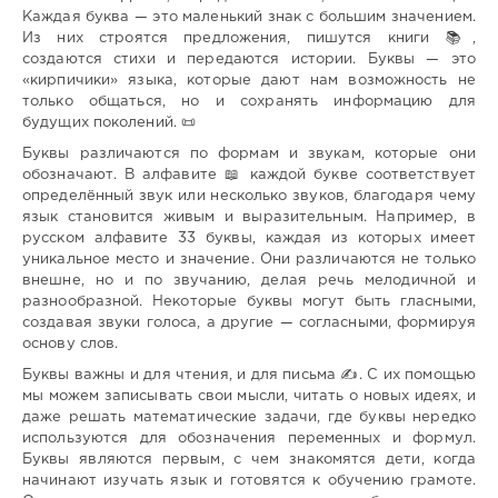
Каждая буква — это маленький знак с большим значением.
Из них строятся предложения, пишутся книги 📚,
создаются стихи и передаются истории. Буквы — это
«кирпичики» языка, которые дают нам возможность не
только общаться, но и сохранять информацию для
будущих поколений. 📜
Буквы различаются по формам и звукам, которые они
обозначают. В алфавите 📖 каждой букве соответствует
определённый звук или несколько звуков, благодаря чему
язык становится живым и выразительным. Например, в
русском алфавите 33 буквы, каждая из которых имеет
уникальное место и значение. Они различаются не только
внешне, но и по звучанию, делая речь мелодичной и
разнообразной. Некоторые буквы могут быть гласными,
создавая звуки голоса, а другие — согласными, формируя
основу слов.
Буквы важны и для чтения, и для письма ✍️. С их помощью
мы можем записывать свои мысли, читать о новых идеях, и
даже решать математические задачи, где буквы нередко
используются для обозначения переменных и формул.
Буквы являются первым, с чем знакомятся дети, когда
начинают изучать язык и готовятся к обучению грамоте.