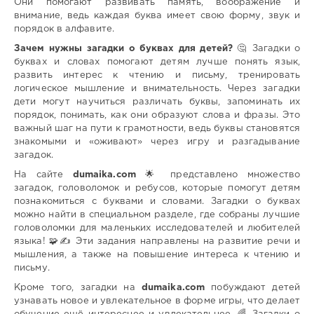
Они помогают развивать память, воображение и
внимание, ведь каждая буква имеет свою форму, звук и
порядок в алфавите.
Зачем нужны загадки о буквах для детей?
🤔 Загадки о
буквах и словах помогают детям лучше понять язык,
развить интерес к чтению и письму, тренировать
логическое мышление и внимательность. Через загадки
дети могут научиться различать буквы, запоминать их
порядок, понимать, как они образуют слова и фразы. Это
важный шаг на пути к грамотности, ведь буквы становятся
знакомыми и «оживают» через игру и разгадывание
загадок.
На сайте
dumaika.com
🌟 представлено множество
загадок, головоломок и ребусов, которые помогут детям
познакомиться с буквами и словами. Загадки о буквах
можно найти в специальном разделе, где собраны лучшие
головоломки для маленьких исследователей и любителей
языка! 🧩✍️ Эти задания направлены на развитие речи и
мышления, а также на повышение интереса к чтению и
письму.
Кроме того, загадки на
dumaika.com
побуждают детей
узнавать новое и увлекательное в форме игры, что делает