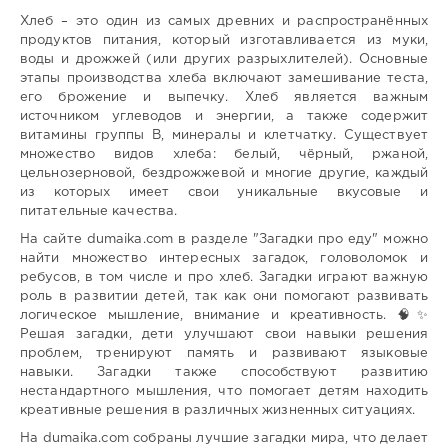
Хлеб – это один из самых древних и распространённых
продуктов питания, который изготавливается из муки,
воды и дрожжей (или других разрыхлителей). Основные
этапы производства хлеба включают замешивание теста,
его брожение и выпечку. Хлеб является важным
источником углеводов и энергии, а также содержит
витамины группы B, минералы и клетчатку. Существует
множество видов хлеба: белый, чёрный, ржаной,
цельнозерновой, бездрожжевой и многие другие, каждый
из которых имеет свои уникальные вкусовые и
питательные качества.
На сайте dumaika.com в разделе "Загадки про еду" можно
найти множество интересных загадок, головоломок и
ребусов, в том числе и про хлеб. Загадки играют важную
роль в развитии детей, так как они помогают развивать
логическое мышление, внимание и креативность. 🧠✨
Решая загадки, дети улучшают свои навыки решения
проблем, тренируют память и развивают языковые
навыки. Загадки также способствуют развитию
нестандартного мышления, что помогает детям находить
креативные решения в различных жизненных ситуациях.
На dumaika.com собраны лучшие загадки мира, что делает