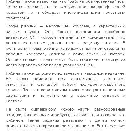
Рябина, также известная как "рябина обыкновенная" или
"рябина красная", не только украшает ландшафт своей
красотой, но и обладает многочисленными полезными
свойствами.
Ягоды рябины — небольшие, круглые, с характерным
кислым вкусом. Они богаты витаминами (особенно
витамином C), микроэлементами и антиоксидантами, что
делает их ценным дополнением к рациону питания. В
кулинарии ягоды рябины используют для приготовления
варенья, компотов, наливок и даже лечебных настоек.
Однако свежие ягоды могут быть горькими, поэтому их
часто обрабатывают перед употреблением.
Рябина также широко используется в народной медицине.
Её ягоды помогают при авитаминозе, укрепляют
иммунитет и улучшают работу желудочно-кишечного
тракта. Листья и кора рябины также обладают целебными
свойствами и применяются в различных отварах и
настоях.
На сайте dumaika.com можно найти разнообразные
загадки, головоломки и ребусы, включая те, что связаны с
рябиной. Такие задания развивают у детей логику,
внимательность и креативное мышление. 🌟 Вот несколько