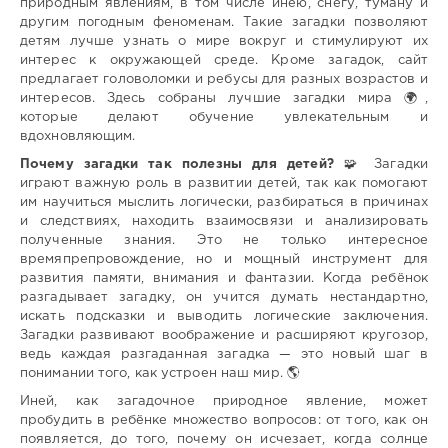
природным явлениям, в том числе инею, снегу, туману и
другим погодным феноменам. Такие загадки позволяют
детям лучше узнать о мире вокруг и стимулируют их
интерес к окружающей среде. Кроме загадок, сайт
предлагает головоломки и ребусы для разных возрастов и
интересов. Здесь собраны лучшие загадки мира 🌍,
которые делают обучение увлекательным и
вдохновляющим.
Почему загадки так полезны для детей?
🧩 Загадки
играют важную роль в развитии детей, так как помогают
им научиться мыслить логически, разбираться в причинах
и следствиях, находить взаимосвязи и анализировать
полученные знания. Это не только интересное
времяпрепровождение, но и мощный инструмент для
развития памяти, внимания и фантазии. Когда ребёнок
разгадывает загадку, он учится думать нестандартно,
искать подсказки и выводить логические заключения.
Загадки развивают воображение и расширяют кругозор,
ведь каждая разгаданная загадка — это новый шаг в
понимании того, как устроен наш мир. 🌎
Иней, как загадочное природное явление, может
пробудить в ребёнке множество вопросов: от того, как он
появляется, до того, почему он исчезает, когда солнце