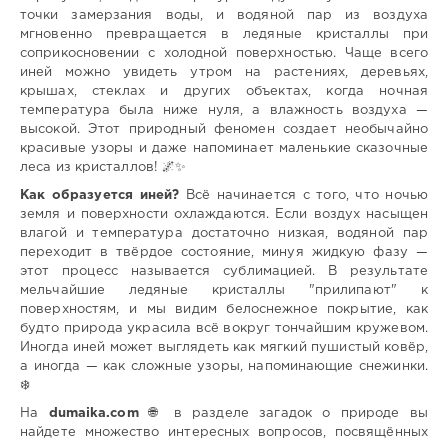
точки замерзания воды, и водяной пар из воздуха
мгновенно превращается в ледяные кристаллы при
соприкосновении с холодной поверхностью. Чаще всего
иней можно увидеть утром на растениях, деревьях,
крышах, стеклах и других объектах, когда ночная
температура была ниже нуля, а влажность воздуха —
высокой. Этот природный феномен создает необычайно
красивые узоры и даже напоминает маленькие сказочные
леса из кристаллов! 🌌✨
Как образуется иней?
Всё начинается с того, что ночью
земля и поверхности охлаждаются. Если воздух насыщен
влагой и температура достаточно низкая, водяной пар
переходит в твёрдое состояние, минуя жидкую фазу —
этот процесс называется сублимацией. В результате
мельчайшие ледяные кристаллы "прилипают" к
поверхностям, и мы видим белоснежное покрытие, как
будто природа украсила всё вокруг тончайшим кружевом.
Иногда иней может выглядеть как мягкий пушистый ковёр,
а иногда — как сложные узоры, напоминающие снежинки.
❄️
На
dumaika.com
🌐 в разделе загадок о природе вы
найдете множество интересных вопросов, посвящённых