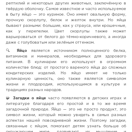
рептилий и некоторых других животных, заключённую в
твёрдую оболочку. Самое известное и часто используемое
в быту яйцо — это куриное. Оно имеет овальную форму,
прочную скорлупу, белок и желток внутри. Но яйца
бывают разными: большие, как у страуса, или крошечные,
как у перепелки. Цвет скорлупы также может
варьироваться от белого до тёмно-коричневого, а иногда
даже с голубоватым или зелёным оттенком.
🔍
Яйцо
является источником полноценного белка,
витаминов и минералов, необходимых для здорового
питания. В кулинарии его используют в огромном
количестве блюд: от простого вареного яйца до сложных
кондитерских изделий. Но яйцо имеет не только
кулинарную ценность, оно также является символом
жизни и плодородия, использующимся в культуре и
традициях разных народов.
🧩
Загадки о яйце
часто появляются в детских играх и
литературе благодаря его простой и в то же время
загадочной природе. Яйцо — это не просто продукт, это
символ жизни, который можно увидеть в самых разных
аспектах нашей повседневной жизни. Поэтому загадки,
связанные с яйцом, помогают детям узнать больше об
окружающем мире, развивают их мышление и