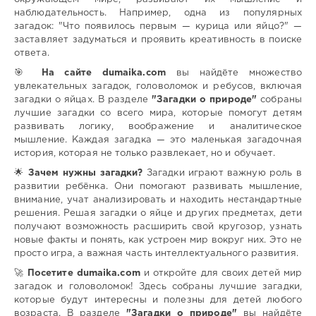
наблюдательность. Например, одна из популярных
загадок: "Что появилось первым — курица или яйцо?" —
заставляет задуматься и проявить креативность в поиске
ответа.
🎯
На сайте dumaika.com
вы найдёте множество
увлекательных загадок, головоломок и ребусов, включая
загадки о яйцах. В разделе
"Загадки о природе"
собраны
лучшие загадки со всего мира, которые помогут детям
развивать логику, воображение и аналитическое
мышление. Каждая загадка — это маленькая загадочная
история, которая не только развлекает, но и обучает.
🌟
Зачем нужны загадки?
Загадки играют важную роль в
развитии ребёнка. Они помогают развивать мышление,
внимание, учат анализировать и находить нестандартные
решения. Решая загадки о яйце и других предметах, дети
получают возможность расширить свой кругозор, узнать
новые факты и понять, как устроен мир вокруг них. Это не
просто игра, а важная часть интеллектуального развития.
🚀
Посетите dumaika.com
и откройте для своих детей мир
загадок и головоломок! Здесь собраны лучшие загадки,
которые будут интересны и полезны для детей любого
возраста. В разделе
"Загадки о природе"
вы найдёте