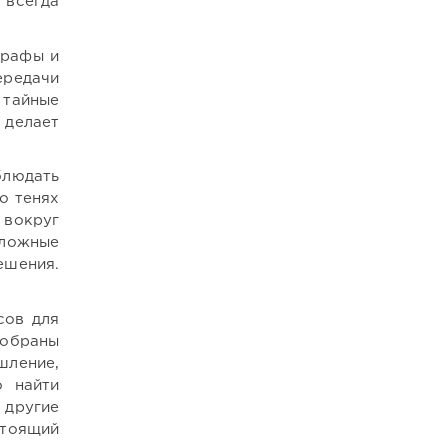
 всегда
графы и
ередачи
 тайные
 делает
блюдать
о тенях
 вокруг
сложные
ешения.
сов для
собраны
шление,
 найти
 другие
тоящий