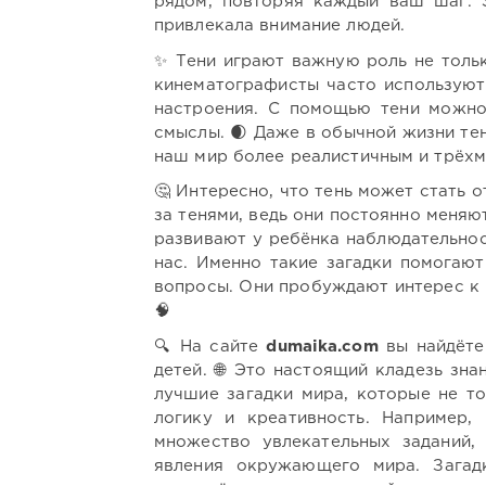
рядом, повторяя каждый ваш шаг. 
привлекала внимание людей.
✨ Тени играют важную роль не тольк
кинематографисты часто используют
настроения. С помощью тени можно 
смыслы. 🌒 Даже в обычной жизни тен
наш мир более реалистичным и трёх
🤔 Интересно, что тень может стать 
за тенями, ведь они постоянно меняют
развивают у ребёнка наблюдательнос
нас. Именно такие загадки помогаю
вопросы. Они пробуждают интерес к
🧠
🔍 На сайте
dumaika.com
вы найдёте
детей. 🌐 Это настоящий кладезь зн
лучшие загадки мира, которые не т
логику и креативность. Например,
множество увлекательных заданий, 
явления окружающего мира. Зага