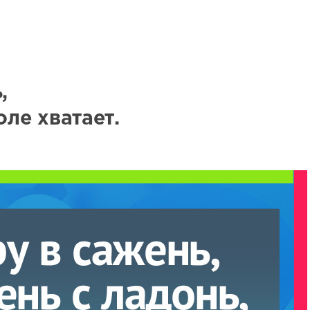
,
оле хватает.