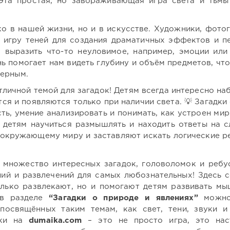
Эта простая, но завораживающая игра света и тьмы
о в нашей жизни, но и в искусстве. Художники, фото
 игру теней для создания драматичных эффектов и п
выразить что-то неуловимое, например, эмоции или
ь помогает нам видеть глубину и объём предметов, что
мерным.
отличной темой для загадок! Детям всегда интересно на
ся и появляются только при наличии света. 💡 Загадки 
ть, умение анализировать и понимать, как устроен мир
т детям научиться размышлять и находить ответы на 
 окружающему миру и заставляют искать логические р
 множество интересных загадок, головоломок и ребу
аний и развлечений для самых любознательных! Здесь 
олько развлекают, но и помогают детям развивать мы
 в разделе
“Загадки о природе и явлениях”
можно
посвящённых таким темам, как свет, тени, звуки и
дки на
dumaika.com
– это не просто игра, это нас