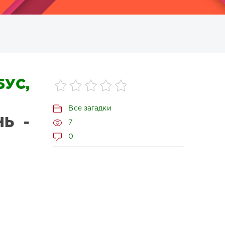
УС,
Все загадки
Ь -
7
0