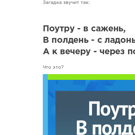
Загадка звучит так:
Поутру - в сажень,
В полдень - с ладонь
А к вечеру - через п
Что это?