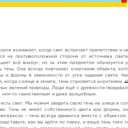
торое возникает, когда свет встречает препятствие и н
ся на противоположной стороне от источника света
щает всё вокруг, но за этим предметом образуется у
ть тень. Она всегда повторяет очертания объекта, кот
ны и формы в зависимости от угла падения света. На
, когда солнце в зените, тени становятся короткими. 
чных явлений природы. Люди ещё с древности придавал
х чем-то таинственным и даже волшебным.
 есть свет. Мы можем увидеть свою тень на улице в со
ии. Тень не имеет собственного цвета или формы, о
интересно – тень всегда движется вместе с объектом,
редставьте, как вы идёте по парку, и ваша тень тихо с