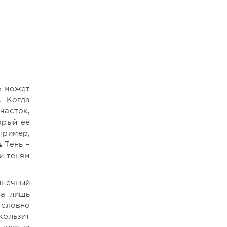
е может
. Когда
часток,
орый её
пример,
 Тень –
и теням
лнечный
на лишь
 словно
кользит