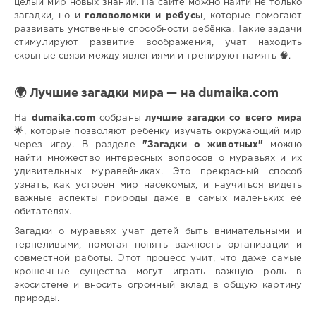
целый мир новых знаний. На сайте можно найти не только
загадки, но и
головоломки и ребусы
, которые помогают
развивать умственные способности ребёнка. Такие задачи
стимулируют развитие воображения, учат находить
скрытые связи между явлениями и тренируют память 🧠.
🌍 Лучшие загадки мира — на dumaika.com
На
dumaika.com
собраны
лучшие загадки со всего мира
🌟, которые позволяют ребёнку изучать окружающий мир
через игру. В разделе
"Загадки о животных"
можно
найти множество интересных вопросов о муравьях и их
удивительных муравейниках. Это прекрасный способ
узнать, как устроен мир насекомых, и научиться видеть
важные аспекты природы даже в самых маленьких её
обитателях.
Загадки о муравьях учат детей быть внимательными и
терпеливыми, помогая понять важность организации и
совместной работы. Этот процесс учит, что даже самые
крошечные существа могут играть важную роль в
экосистеме и вносить огромный вклад в общую картину
природы.