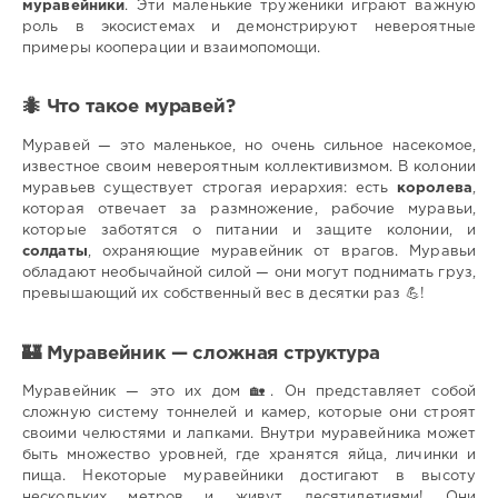
муравейники
. Эти маленькие труженики играют важную
роль в экосистемах и демонстрируют невероятные
примеры кооперации и взаимопомощи.
🐜 Что такое муравей?
Муравей — это маленькое, но очень сильное насекомое,
известное своим невероятным коллективизмом. В колонии
муравьев существует строгая иерархия: есть
королева
,
которая отвечает за размножение, рабочие муравьи,
которые заботятся о питании и защите колонии, и
солдаты
, охраняющие муравейник от врагов. Муравьи
обладают необычайной силой — они могут поднимать груз,
превышающий их собственный вес в десятки раз 💪!
🏰 Муравейник — сложная структура
Муравейник — это их дом 🏡. Он представляет собой
сложную систему тоннелей и камер, которые они строят
своими челюстями и лапками. Внутри муравейника может
быть множество уровней, где хранятся яйца, личинки и
пища. Некоторые муравейники достигают в высоту
нескольких метров и живут десятилетиями! Они