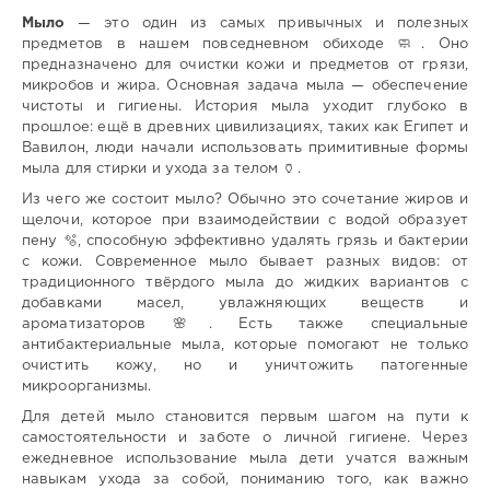
Мыло
— это один из самых привычных и полезных
предметов в нашем повседневном обиходе 🧼. Оно
предназначено для очистки кожи и предметов от грязи,
микробов и жира. Основная задача мыла — обеспечение
чистоты и гигиены. История мыла уходит глубоко в
прошлое: ещё в древних цивилизациях, таких как Египет и
Вавилон, люди начали использовать примитивные формы
мыла для стирки и ухода за телом 🏺.
Из чего же состоит мыло? Обычно это сочетание жиров и
щелочи, которое при взаимодействии с водой образует
пену 🫧, способную эффективно удалять грязь и бактерии
с кожи. Современное мыло бывает разных видов: от
традиционного твёрдого мыла до жидких вариантов с
добавками масел, увлажняющих веществ и
ароматизаторов 🌸. Есть также специальные
антибактериальные мыла, которые помогают не только
очистить кожу, но и уничтожить патогенные
микроорганизмы.
Для детей мыло становится первым шагом на пути к
самостоятельности и заботе о личной гигиене. Через
ежедневное использование мыла дети учатся важным
навыкам ухода за собой, пониманию того, как важно