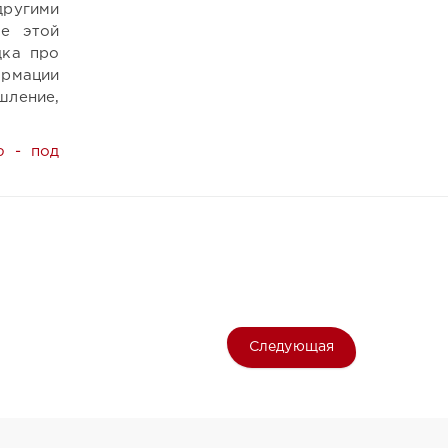
другими
ие этой
дка про
ормации
шление,
ю - под
Следующая