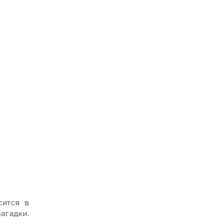
сится в
агадки.