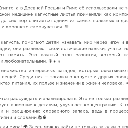
ипте, а в Древней Греции и Риме её использовали не т
одной медицине капустные листья применяли как компр
 до сих пор считается одним из самых полезных и до
 и хорошего самочувствия. 💚
 капуста, помогают детям узнавать мир через игру и 
адки, они развивают свои логические навыки, учатся н
ют память. Это важный этап развития, который п
и любознательными. 🎯👧👦
множество интересных загадок, которые охватываю
 вещей. Среди них — загадки о капусте и других овощ
тах питания, их пользе и значении в жизни человека. 
ится рассуждать и анализировать. Это не только развив
рует внимание к деталям, улучшает концентрацию. К т
чи и расширению словарного запаса, ведь в процес
иями и словами.📚🧠
ки мира! 🌍 Здесь можно найти не только загадки о пр