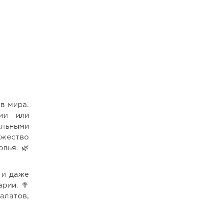
в мира.
ми или
ельными
ожество
вья. 🌿
 и даже
рии. 🥦
алатов,