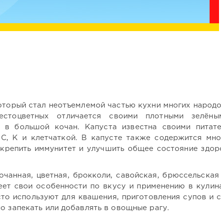
оторый стал неотъемлемой частью кухни многих народо
рестоцветных отличается своими плотными зелёны
 в большой кочан. Капуста известна своими питат
 C, K и клетчаткой. В капусте также содержится мн
крепить иммунитет и улучшить общее состояние здоро
очанная, цветная, брокколи, савойская, брюссельская
еет свои особенности по вкусу и применению в кулина
то используют для квашения, приготовления супов и с
о запекать или добавлять в овощные рагу.