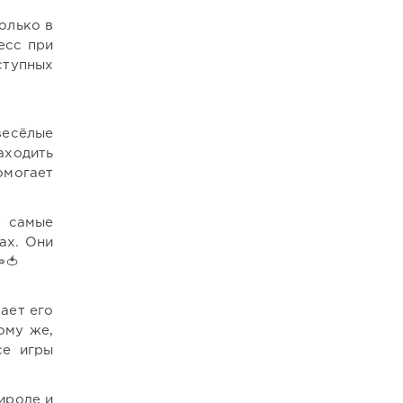
олько в
есс при
ступных
весёлые
аходить
омогает
т самые
ах. Они
🍅
ает его
ому же,
се игры
ироде и