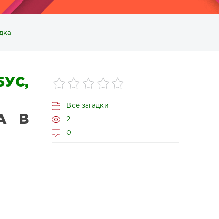
адка
УС,
Все загадки
А В
2
0