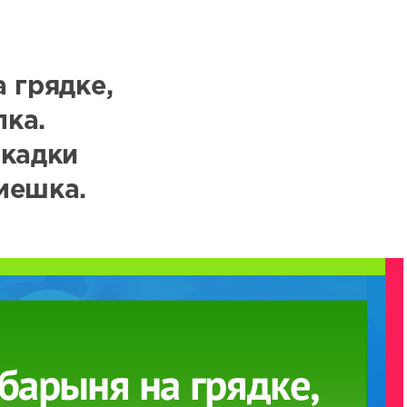
 грядке,
ка.
 кадки
мешка.