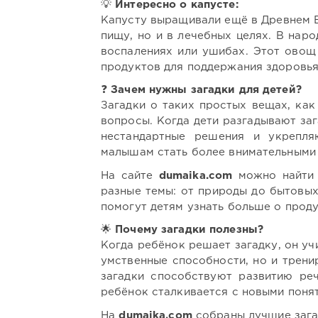
💡
Интересно о капусте:
Капусту выращивали ещё в Древнем Ег
пищу, но и в лечебных целях. В нар
воспалениях или ушибах. Этот овощ
продуктов для поддержания здоровья
❓
Зачем нужны загадки для детей?
Загадки о таких простых вещах, как
вопросы. Когда дети разгадывают заг
нестандартные решения и укрепля
малышам стать более внимательными 
На сайте
dumaika.com
можно найти 
разные темы: от природы до бытовых
помогут детям узнать больше о продук
🌟
Почему загадки полезны?
Когда ребёнок решает загадку, он уч
умственные способности, но и трени
загадки способствуют развитию ре
ребёнок сталкивается с новыми понят
На
dumaika.com
собраны лучшие загад