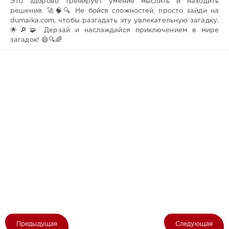
Это здорово тренирует умение мыслить и находить
решения. 🚀🧠🔍 Не бойся сложностей, просто зайди на
dumaika.com, чтобы разгадать эту увлекательную загадку.
🌟🔎🧩 Дерзай и наслаждайся приключением в мире
загадок! 😄🔍🌈
Предыдущая
Следующая