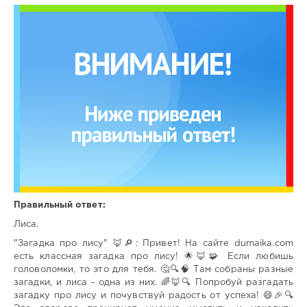
Правильный ответ:
Лиса.
"Загадка про лису" 🦊🔎: Привет! На сайте dumaika.com
есть классная загадка про лису! 🌟🦊🧩 Если любишь
головоломки, то это для тебя. 🤔🔍🧠 Там собраны разные
загадки, и лиса - одна из них. 🌈🦊🔍 Попробуй разгадать
загадку про лису и почувствуй радость от успеха! 😄🎉🔍