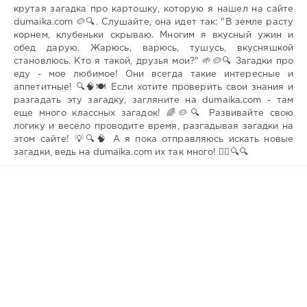
крутая загадка про картошку, которую я нашел на сайте
dumaika.com 🥔🔍. Слушайте, она идет так: "В земле расту
корнем, клубеньки скрываю. Многим я вкусный ужин и
обед дарую. Жарюсь, варюсь, тушусь, вкусняшкой
становлюсь. Кто я такой, друзья мои?" 🌱🥔🔍 Загадки про
еду - мое любимое! Они всегда такие интересные и
аппетитные! 🔍🧠🍽️ Если хотите проверить свои знания и
разгадать эту загадку, загляните на dumaika.com - там
еще много классных загадок! 🌈🥔🔍 Развивайте свою
логику и весело проводите время, разгадывая загадки на
этом сайте! 💡🔍🧠 А я пока отправляюсь искать новые
загадки, ведь на dumaika.com их так много! 🏃‍♂️🔍🔍