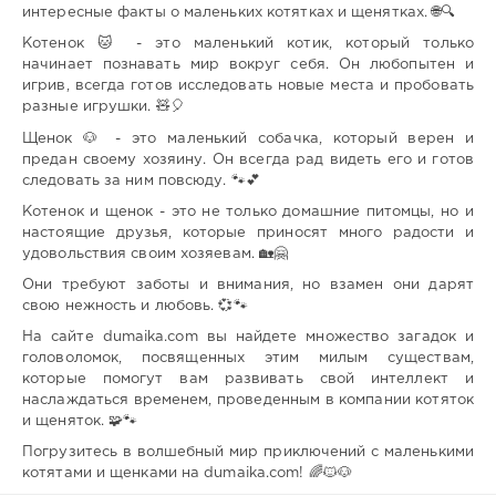
интересные факты о маленьких котятках и щенятках. 🌐🔍
Котенок 🐱 - это маленький котик, который только
начинает познавать мир вокруг себя. Он любопытен и
игрив, всегда готов исследовать новые места и пробовать
разные игрушки. 🧸🎈
Щенок 🐶 - это маленький собачка, который верен и
предан своему хозяину. Он всегда рад видеть его и готов
следовать за ним повсюду. 🐾💕
Котенок и щенок - это не только домашние питомцы, но и
настоящие друзья, которые приносят много радости и
удовольствия своим хозяевам. 🏡🤗
Они требуют заботы и внимания, но взамен они дарят
свою нежность и любовь. 💞🐾
На сайте dumaika.com вы найдете множество загадок и
головоломок, посвященных этим милым существам,
которые помогут вам развивать свой интеллект и
наслаждаться временем, проведенным в компании котяток
и щеняток. 🧩🐾
Погрузитесь в волшебный мир приключений с маленькими
котятами и щенками на dumaika.com! 🌈🐱🐶