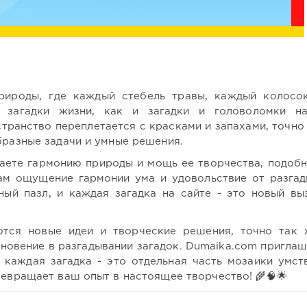
рироды, где каждый стебель травы, каждый колосо
й загадки жизни, как и загадки и головоломки н
странство переплетается с красками и запахами, точно 
бразные задачи и умные решения.
щаете гармонию природы и мощь ее творчества, подобн
вам ощущение гармонии ума и удовольствие от разгад
ный пазл, и каждая загадка на сайте - это новый вы
ются новые идеи и творческие решения, точно так 
хновение в разгадывании загадок. Dumaika.com приглаш
е каждая загадка - это отдельная часть мозаики умст
ревращает ваш опыт в настоящее творчество! 🌾🧠🌟