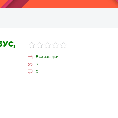
УС,
Все загадки
3
0