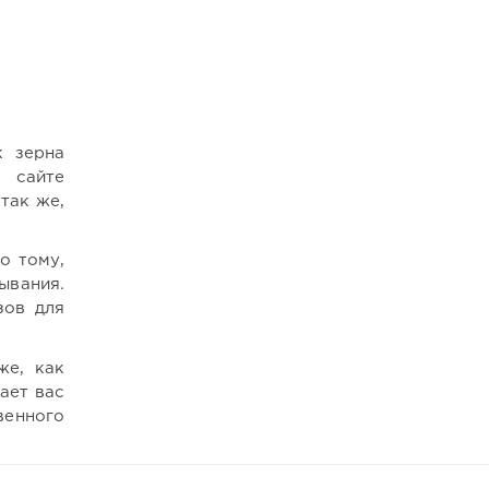
к зерна
а сайте
так же,
о тому,
ывания.
зов для
же, как
ает вас
венного